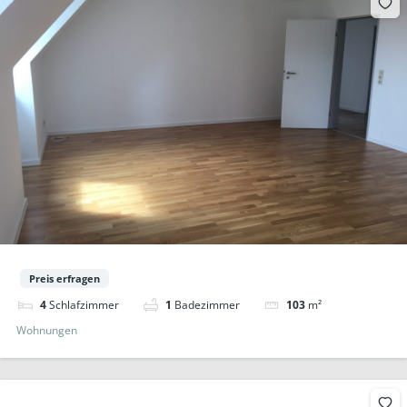
Preis erfragen
4
Schlafzimmer
1
Badezimmer
103
m²
Wohnungen