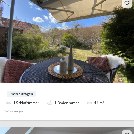
Preis erfragen
1
Schlafzimmer
1
Badezimmer
64
m²
Wohnungen